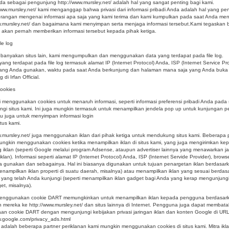
nda sebagai pengunjung http://www.mursley.net/ adalah hal yang sangat penting bagi kami.
/www.mursley.net/ kami menganggap bahwa privasi dari informasi pribadi Anda adalah hal yang pe
terangan mengenai informasi apa saja yang kami terima dan kami kumpulkan pada saat Anda me
w.mursley.net/ dan bagaimana kami menyimpan serta menjaga informasi tersebut.Kami tegaskan
k akan pernah memberikan informasi tersebut kepada pihak ketiga.
le log
ebanyakan situs lain, kami mengumpulkan dan menggunakan data yang terdapat pada file log.
yang terdapat pada file log termasuk alamat IP (Internet Protocol) Anda, ISP (Internet Service Pro
yang Anda gunakan, waktu pada saat Anda berkunjung dan halaman mana saja yang Anda buka
 di Irfan Official.
ookies
i menggunakan cookies untuk menaruh informasi, seperti informasi preferensi pribadi Anda pada 
gi situs kami. Ini juga mungkin termasuk untuk menampilkan jendela pop up untuk kunjungan p
u juga untuk menyimpan informasi login
tus kami.
w.mursley.net/ juga menggunakan iklan dari pihak ketiga untuk mendukung situs kami. Beberapa
 mungkin menggunakan cookies ketika menampilkan iklan di situs kami, yang juga mengirimkan ke
iklan (seperti Google melalui program Adsense, ataupun advertiser lainnya yang menawarkan j
iklan). Informasi seperti alamat IP (Internet Protocol) Anda, ISP (Internet Servide Provider), browse
 gunakan dan sebagainya. Hal ini biasanya digunakan untuk tujuan penargetan iklan berdasark
menampilkan iklan properti di suatu daerah, misalnya) atau menampilkan iklan yang sesuai berdas
us yang telah Anda kunjungi (seperti menampilkan iklan gadget bagi Anda yang kerap mengunjungi 
et, misalnya).
enggunakan cookie DART memungkinkan untuk menampilkan iklan kepada pengguna berdasar
 mereka ke http://www.mursley.net/ dan situs lainnya di Internet. Pengguna juga dapat membata
n cookie DART dengan mengunjungi kebijakan privasi jaringan iklan dan konten Google di URL 
w.google.com/privacy_ads.html
ni adalah beberapa partner periklanan kami mungkin menggunakan cookies di situs kami. Mitra ikl