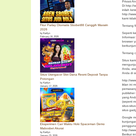
Privasi A
Di http:/
inilah ke
http://ww
kami tida
Fitur Parlay Otomatis Sbobet88 Canggih Maxwin
Tentang fi
2026
Seperti k
by Kaitlyn
February 16, 2026
Informasi 
browser 
berkunjung
Tentang c
Situs kam
mengunjun
Anda, ata
Anda di si
Situs Usergacor Slot Dana Resmi Deposit Tanpa
Potongan
http://ww
by Kaitlyn
iklan ini
January 17, 2026
pemasang 
publisher 
yang Anda
(seperti 
situs-sit
situs gadg
Google m
kunjungan
Eksperimen Cari Waktu Hoki Spaceman Demo
penggunaa
Mabosbet Akurat
http://ww
by Kaitlyn
Berikut i
January 15, 2026