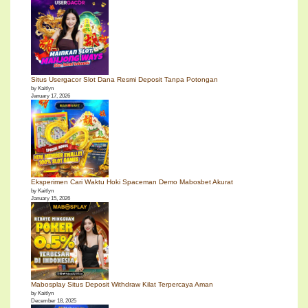
Situs Usergacor Slot Dana Resmi Deposit Tanpa Potongan
by Kaitlyn
January 17, 2026
Eksperimen Cari Waktu Hoki Spaceman Demo Mabosbet Akurat
by Kaitlyn
January 15, 2026
Mabosplay Situs Deposit Withdraw Kilat Terpercaya Aman
by Kaitlyn
December 18, 2025