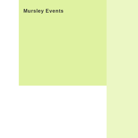
Mursley Events