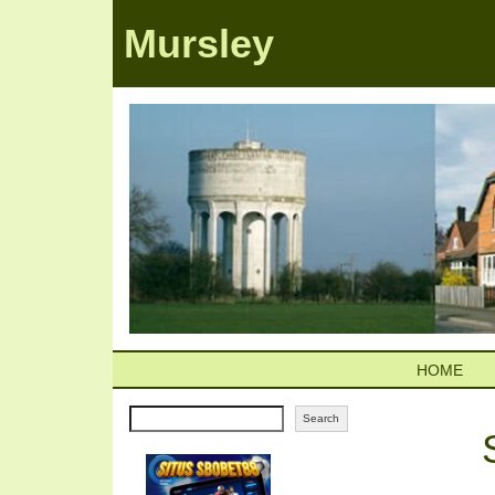
Mursley
HOME
Search
Search