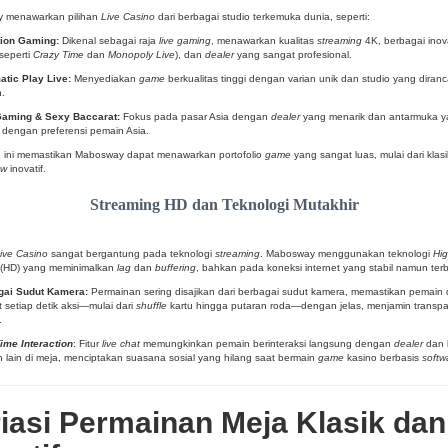
 menawarkan pilihan
Live Casino
dari berbagai studio terkemuka dunia, seperti:
tion Gaming:
Dikenal sebagai raja
live gaming
, menawarkan kualitas
streaming
4K, berbagai inov
seperti
Crazy Time
dan
Monopoly Live
), dan
dealer
yang sangat profesional.
tic Play Live:
Menyediakan
game
berkualitas tinggi dengan varian unik dan studio yang diran
.
Gaming & Sexy Baccarat:
Fokus pada pasar Asia dengan
dealer
yang menarik dan antarmuka 
 dengan preferensi pemain Asia.
 ini memastikan Mabosway dapat menawarkan portofolio
game
yang sangat luas, mulai dari klas
ow
inovatif.
Streaming HD dan Teknologi Mutakhir
ive Casino
sangat bergantung pada teknologi
streaming
. Mabosway menggunakan teknologi
Hi
(HD) yang meminimalkan
lag
dan
buffering
, bahkan pada koneksi internet yang stabil namun ter
gai Sudut Kamera:
Permainan sering disajikan dari berbagai sudut kamera, memastikan pemain
t setiap detik aksi—mulai dari
shuffle
kartu hingga putaran roda—dengan jelas, menjamin transpa
.
ime Interaction
: Fitur
live chat
memungkinkan pemain berinteraksi langsung dengan
dealer
dan 
 lain di meja, menciptakan suasana sosial yang hilang saat bermain
game
kasino berbasis
softw
iasi Permainan Meja Klasik dan