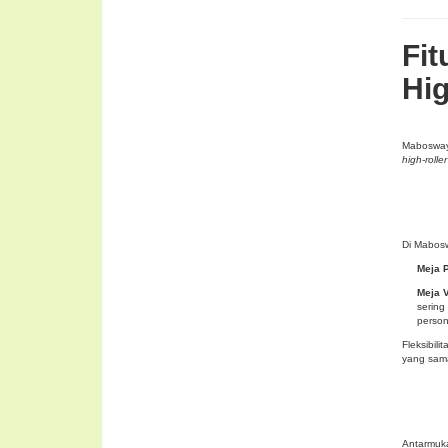
Fit
Hig
Maboswa
high-roller
Di Mabos
Meja P
Meja V
sering
person
Fleksibil
yang sam
Antarmuka