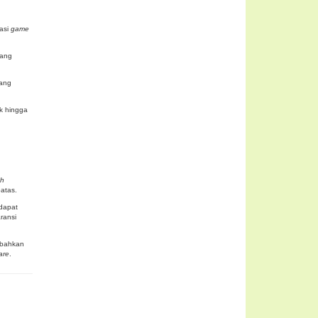
asi
game
cang
yang
ik hingga
gh
batas.
 dapat
ransi
bahkan
are
.