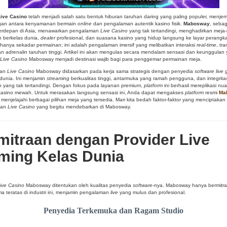
Live Casino
telah menjadi salah satu bentuk hiburan taruhan daring yang paling populer, menje
gan antara kenyamanan bermain
online
dan pengalaman autentik kasino fisik.
Mabosway
, sebag
erdepan di Asia, menawarkan pengalaman
Live Casino
yang tak tertandingi, menghadirkan meja
 berkelas dunia,
dealer
profesional, dan suasana kasino yang hidup langsung ke layar perangk
 hanya sekadar permainan; ini adalah pengalaman imersif yang melibatkan interaksi
real-time
, tr
n adrenalin taruhan tinggi. Artikel ini akan mengulas secara mendalam sensasi dan keunggulan
Live Casino
Mabosway menjadi destinasi wajib bagi para penggemar permainan meja.
lan
Live Casino
Mabosway didasarkan pada kerja sama strategis dengan penyedia
software
live
 dunia. Ini menjamin
streaming
berkualitas tinggi, antarmuka yang ramah pengguna, dan integrita
 yang tak tertandingi. Dengan fokus pada layanan premium,
platform
ini berhasil mereplikasi nu
 kasino mewah. Untuk merasakan langsung sensasi ini, Anda dapat mengakses
platform
resmi
Ma
 menjelajahi berbagai pilihan meja yang tersedia. Mari kita bedah faktor-faktor yang menciptakan
man
Live Casino
yang begitu mendebarkan di Mabosway.
itraan dengan Provider Live
ming Kelas Dunia
ive Casino
Mabosway ditentukan oleh kualitas penyedia
software
-nya. Mabosway hanya bermitr
 teratas di industri ini, menjamin pengalaman
live
yang mulus dan profesional.
Penyedia Terkemuka dan Ragam Studio