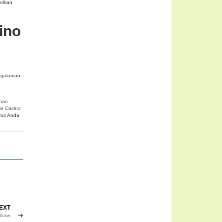
rikan
ino
ngalaman
uhan
ve Casino
rus Anda
EXT
xt
st
draw