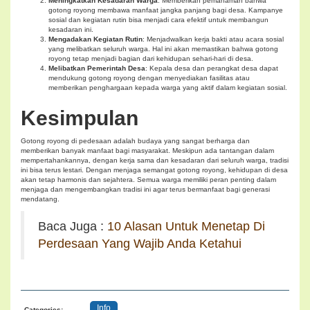
Meningkatkan Kesadaran Warga
: Memberikan pemahaman bahwa
gotong royong membawa manfaat jangka panjang bagi desa. Kampanye
sosial dan kegiatan rutin bisa menjadi cara efektif untuk membangun
kesadaran ini.
Mengadakan Kegiatan Rutin
: Menjadwalkan kerja bakti atau acara sosial
yang melibatkan seluruh warga. Hal ini akan memastikan bahwa gotong
royong tetap menjadi bagian dari kehidupan sehari-hari di desa.
Melibatkan Pemerintah Desa
: Kepala desa dan perangkat desa dapat
mendukung gotong royong dengan menyediakan fasilitas atau
memberikan penghargaan kepada warga yang aktif dalam kegiatan sosial.
Kesimpulan
Gotong royong di pedesaan adalah budaya yang sangat berharga dan
memberikan banyak manfaat bagi masyarakat. Meskipun ada tantangan dalam
mempertahankannya, dengan kerja sama dan kesadaran dari seluruh warga, tradisi
ini bisa terus lestari. Dengan menjaga semangat gotong royong, kehidupan di desa
akan tetap harmonis dan sejahtera. Semua warga memiliki peran penting dalam
menjaga dan mengembangkan tradisi ini agar terus bermanfaat bagi generasi
mendatang.
Baca Juga :
10 Alasan Untuk Menetap Di
Perdesaan Yang Wajib Anda Ketahui
Info
Categories: