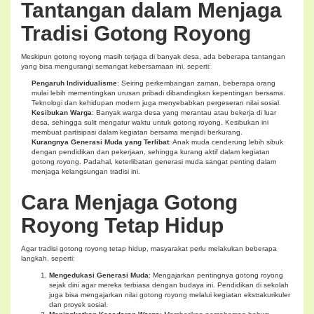
Tantangan dalam Menjaga
Tradisi Gotong Royong
Meskipun gotong royong masih terjaga di banyak desa, ada beberapa tantangan
yang bisa mengurangi semangat kebersamaan ini, seperti:
Pengaruh Individualisme
: Seiring perkembangan zaman, beberapa orang
mulai lebih mementingkan urusan pribadi dibandingkan kepentingan bersama.
Teknologi dan kehidupan modern juga menyebabkan pergeseran nilai sosial.
Kesibukan Warga
: Banyak warga desa yang merantau atau bekerja di luar
desa, sehingga sulit mengatur waktu untuk gotong royong. Kesibukan ini
membuat partisipasi dalam kegiatan bersama menjadi berkurang.
Kurangnya Generasi Muda yang Terlibat
: Anak muda cenderung lebih sibuk
dengan pendidikan dan pekerjaan, sehingga kurang aktif dalam kegiatan
gotong royong. Padahal, keterlibatan generasi muda sangat penting dalam
menjaga kelangsungan tradisi ini.
Cara Menjaga Gotong
Royong Tetap Hidup
Agar tradisi gotong royong tetap hidup, masyarakat perlu melakukan beberapa
langkah, seperti:
Mengedukasi Generasi Muda
: Mengajarkan pentingnya gotong royong
sejak dini agar mereka terbiasa dengan budaya ini. Pendidikan di sekolah
juga bisa mengajarkan nilai gotong royong melalui kegiatan ekstrakurikuler
dan proyek sosial.