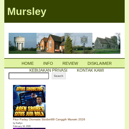
Mursley
HOME
INFO
REVIEW
DISKLAIMER
KEBIJAKAN PRIVASI
KONTAK KAMI
Search
Search
Fitur Parlay Otomatis Sbobet88 Canggih Maxwin 2026
by Kaitlyn
February 16, 2026