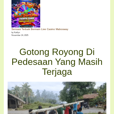
Sensasi Terbaik Bermain Live Casino Mabosway
by Kaitlyn
November 24, 2025
Gotong Royong Di
Pedesaan Yang Masih
Terjaga