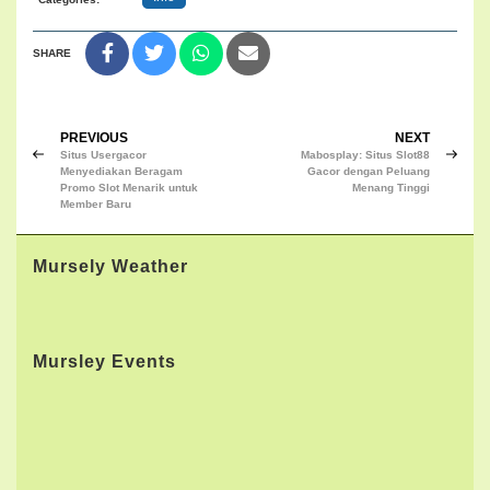
SHARE
Post
PREVIOUS
NEXT
Previous
Next
Post
Post
Situs Usergacor
Mabosplay: Situs Slot88
navigation
Menyediakan Beragam
Gacor dengan Peluang
Promo Slot Menarik untuk
Menang Tinggi
Member Baru
Mursely Weather
Mursley Events