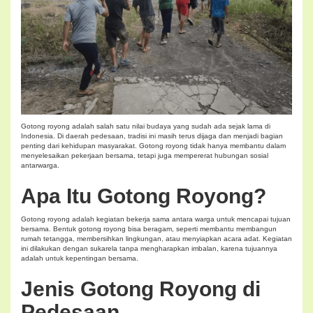
Gotong royong adalah salah satu nilai budaya yang sudah ada sejak lama di
Indonesia. Di daerah pedesaan, tradisi ini masih terus dijaga dan menjadi bagian
penting dari kehidupan masyarakat. Gotong royong tidak hanya membantu dalam
menyelesaikan pekerjaan bersama, tetapi juga mempererat hubungan sosial
antarwarga.
Apa Itu Gotong Royong?
Gotong royong adalah kegiatan bekerja sama antara warga untuk mencapai tujuan
bersama. Bentuk gotong royong bisa beragam, seperti membantu membangun
rumah tetangga, membersihkan lingkungan, atau menyiapkan acara adat. Kegiatan
ini dilakukan dengan sukarela tanpa mengharapkan imbalan, karena tujuannya
adalah untuk kepentingan bersama.
Jenis Gotong Royong di
Pedesaan